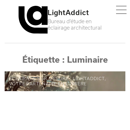
LightAddict
Ouvrir
Bureau d’étude en
éclairage architectural
Étiquette :
Luminaire
ÉCLAIRAGE SUR MESURE : LIGHTADDICT,
VOTRE PARTENAIRE EN LUMIÈRE