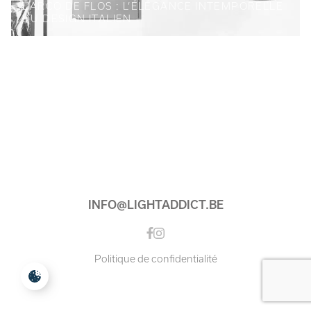
L’ARCO DE FLOS : L’ÉLÉGANCE INTEMPORELLE
DU DESIGN ITALIEN
INFO@LIGHTADDICT.BE
Instagram
Facebook
Politique de confidentialité